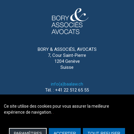
BORY & ASSOCIÉS, AVOCATS
7, Cour Saint-Pierre
1204 Genève
Suisse
info(a)baalaw.ch
Tél. : +41 22 512 65 55
Ce site utilise des cookies pour vous assurer la meilleure
expérience de navigation.
.
2016-2026 © BORY & ASSOCIÉS, AVOCATS GENÈVE
|
MENTIONS LÉGALES
| WEBDESIGN
IMEDIA
SOLUTIONS
PARAMÈTRES
ACCEPTER
TOUT REFUSER