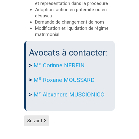
et représentation dans la procédure
Adoption, action en paternité ou en
désaveu
Demande de changement de nom
Modification et liquidation de régime
matrimonial
Avocats à contacter:
e
>
M
Corinne NERFIN
e
>
M
Roxane MOUSSARD
e
>
M
Alexandre MUSCIONICO
Article suivant : Droit de la protection de l'adulte et de l'e
Suivant