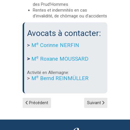
des Prud’Hommes
Rentes et indemnités en cas
d’invalidité, de chômage ou d’accidents
Avocats à contacter:
e
>
M
Corinne NERFIN
e
>
M
Roxane MOUSSARD
Activité en Allemagne:
e
>
M
Bernd REINMÜLLER
Article précédent : Droit des étrangers
Article suivant : Droit d
Précédent
Suivant